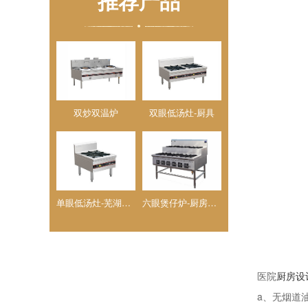
推荐产品
双炒双温炉
双眼低汤灶-厨具
单眼低汤灶-芜湖厨具
六眼煲仔炉-厨房设计
医院
厨房设
a、无烟道